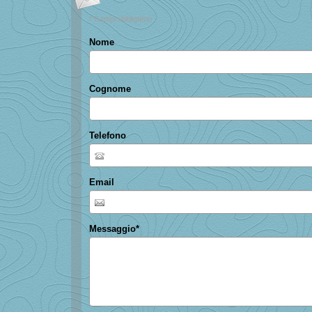
* Campi obbligatori
Nome
Cognome
Telefono
Email
Messaggio
*